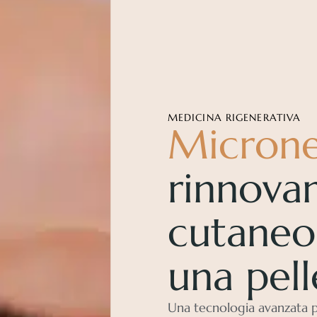
MEDICINA RIGENERATIVA
Microne
rinnova
cutaneo
una pell
Una tecnologia avanzata p