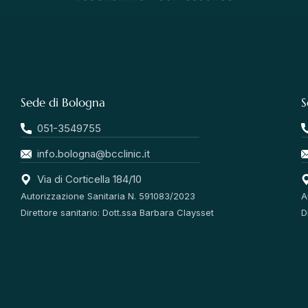
Sede di Bologna
S
051-3549755
info.bologna@bcclinic.it
Via di Corticella 184/10
Autorizzazione Sanitaria N. 591083/2023
A
Direttore sanitario: Dott.ssa Barbara Claysset
D