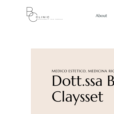
About
Blefaroplastica
Liposuzione
Mastoplastica a
MEDICO ESTETICO, MEDICINA RI
Dott.ssa 
Mini lifting
Claysset
Otoplastica