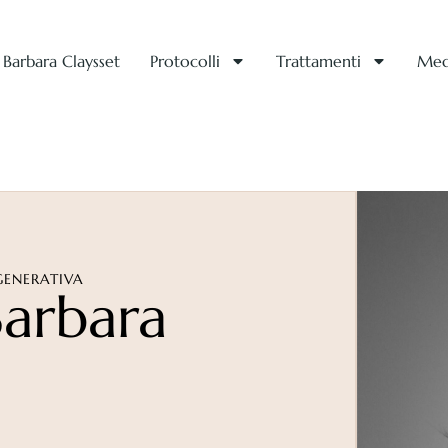
Barbara Claysset
Protocolli
Trattamenti
Med
ddittiva
GENERATIVA
Barbara