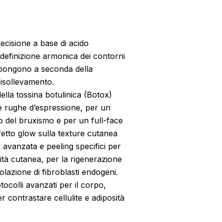
 precisione a base di acido
la definizione armonica dei contorni
ropongono a seconda della
isollevamento.
 della tossina botulinica (Botox)
le rughe d’espressione, per un
to del bruxismo e per un full-face
ffetto glow sulla texture cutanea
a avanzata e peeling specifici per
sità cutanea, per la rigenerazione
molazione di fibroblasti endogeni.
otocolli avanzati per il corpo,
er contrastare cellulite e adiposità