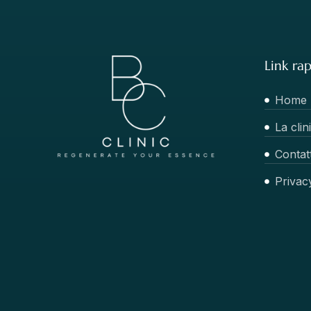
Link rap
Home
La clin
Contatt
Privac