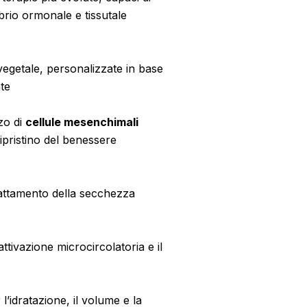
ilibrio ormonale e tissutale
vegetale, personalizzate in base
nte
zzo di
cellule mesenchimali
ripristino del benessere
rattamento della secchezza
iattivazione microcircolatoria e il
 l’idratazione, il volume e la