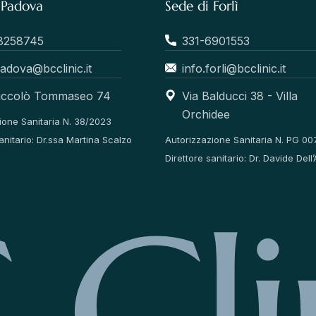
 Padova
Sede di Forlì
8258745
331-6901553
padova@bcclinic.it
info.forli@bcclinic.it
Niccolò Tommaseo 74
Via Balducci 38 - Villa
Orchidee
ione Sanitaria N. 38/2023
anitario: Dr.ssa Martina Scalzo
Autorizzazione Sanitaria N. PG 00
Direttore sanitario: Dr. Davide De
C
C
l
i