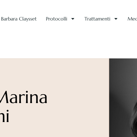
Barbara Claysset
Protocolli
Trattamenti
Med
ddittiva
Marina
ni