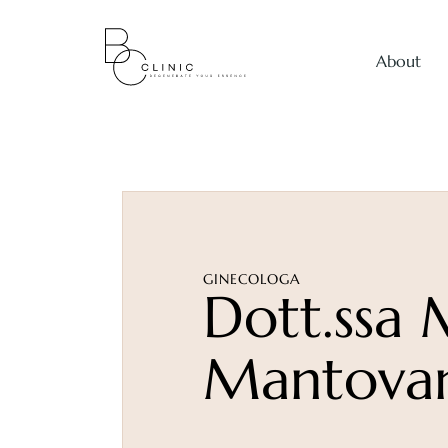
About
Blefaroplastica
Liposuzione
Mastoplastica a
GINECOLOGA
Dott.ssa 
Mini lifting
Mantova
Otoplastica