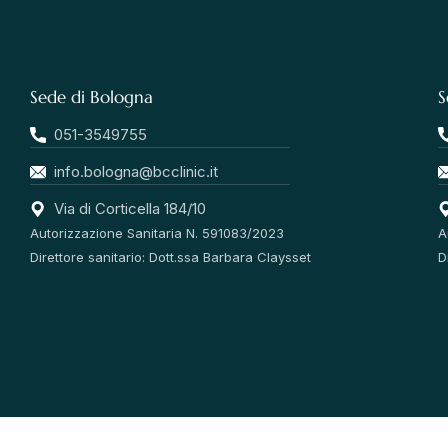
Sede di Bologna
S
051-3549755
info.bologna@bcclinic.it
Via di Corticella 184/10
Autorizzazione Sanitaria N. 591083/2023
A
Direttore sanitario: Dott.ssa Barbara Claysset
D